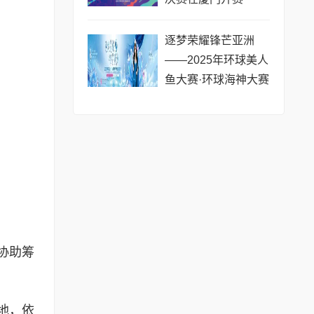
逐梦荣耀锋芒亚洲
——2025年环球美人
鱼大赛·环球海神大赛
亚洲区总决赛圆满成
功
协助筹
地，依