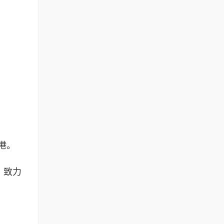
港。
，致力