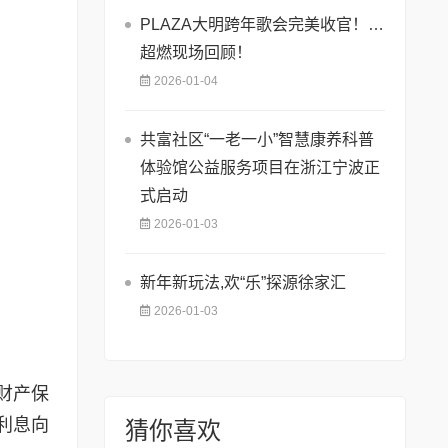
PLAZA大明跨年歌会完美收官！…
超燃现场回顾！
2026-01-04
共富社区“一老一小”智慧康养科普
体验馆公益服务项目在浙江宁波正
式启动
2026-01-03
新年新玩法,欢“乐”探源徐家汇
2026-01-03
财产保
利息向
猜你喜欢