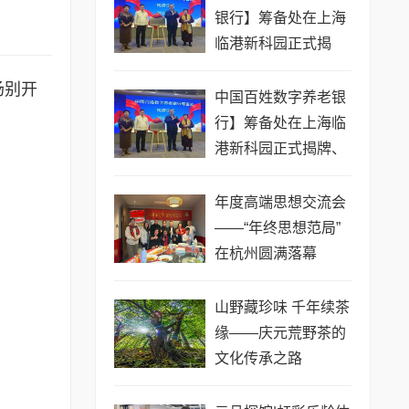
银行】筹备处在上海
临港新科园正式揭
牌、开启数字养老金
场别开
融新篇章
中国百姓数字养老银
行】筹备处在上海临
港新科园正式揭牌、
开启数字养老金融新
篇章
年度高端思想交流会
——“年终思想范局”
在杭州圆满落幕
山野藏珍味 千年续茶
缘——庆元荒野茶的
文化传承之路