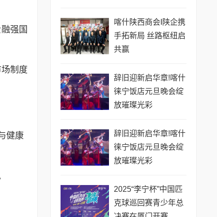
喀什陕西商会I陕企携
金融强国
手拓新局 丝路枢纽启
共赢
市场制度
辞旧迎新启华章!喀什
徕宁饭店元旦晚会绽
放璀璨光彩
辞旧迎新启华章!喀什
与健康
徕宁饭店元旦晚会绽
放璀璨光彩
。
2025“李宁杯”中国匹
克球巡回赛青少年总
决赛在厦门开赛