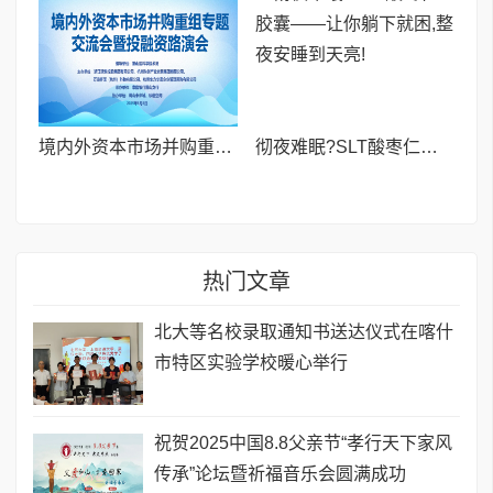
境内外资本市场并购重组专题交流会暨投融资路演会 深度解析驱动企业资本战略升级
彻夜难眠?SLT酸枣仁胶囊——让你躺下就困,整夜安睡到天亮!
热门文章
北大等名校录取通知书送达仪式在喀什
市特区实验学校暖心举行
祝贺2025中国8.8父亲节“孝行天下家风
传承”论坛暨祈福音乐会圆满成功