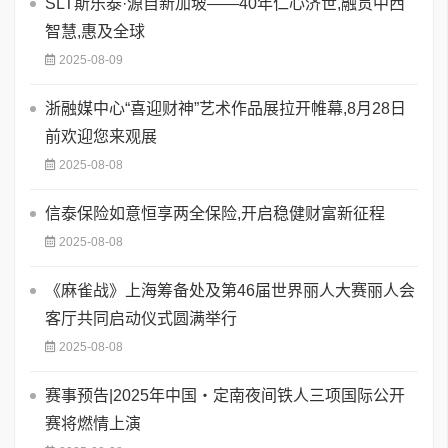
SLT斯乐泰·源自新加坡——40年仁心济世,融贯中西
智慧,惠及全球
2025-08-09
浙融媒中心“喜迎财神”艺术作品展拉开帷幕,8月28日
前欢迎您来观展
2025-08-08
信泰保险如意恒享两全保险,开启稳健财富新征程
2025-08-08
《麻雀战》上海筹备处及第46届世界丽人大赛丽人会
客厅共同启动仪式圆满举行
2025-08-08
赛事预告|2025年中国・定南夜间铁人三项国际公开
赛将燃情上演