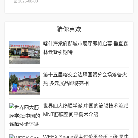
2025-08-08
猜你喜欢
喀什海棠府邸城市展厅即将启幕,垂直森
林云墅引期待
第十五届喀交会边疆国贸分会场筹备火
热 多元展品即将亮相
世界四大筋膜学派:中国的筋膜技术流派
MNT筋膜空间平衡术介绍
WEEX Space深度讨论平台币上涨,是牛